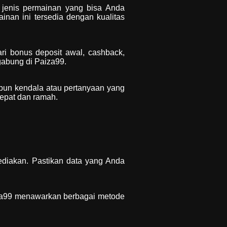
 jenis permainan yang bisa Anda
ainan ini tersedia dengan kualitas
i bonus deposit awal, cashback,
gabung di Paiza99.
pun kendala atau pertanyaan yang
cepat dan ramah.
ediakan. Pastikan data yang Anda
iza99 menawarkan berbagai metode