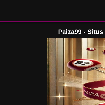
Paiza99 - Situs