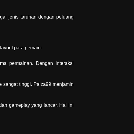
gai jenis taruhan dengan peluang
avorit para pemain:
ma permainan. Dengan interaksi
e sangat tinggi. Paiza99 menjamin
an gameplay yang lancar. Hal ini