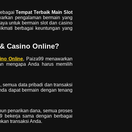
 sebagai
Tempat Terbaik Main Slot
nawarkan pengalaman bermain yang
ya untuk bermain slot dan casino
ikmati berbagai keuntungan yang
 & Casino Online?
ino Online
, Paiza99 menawarkan
lasan mengapa Anda harus memilih
 semua data pribadi dan transaksi
nda dapat bermain dengan tenang
pun penarikan dana, semua proses
a99 bekerja sama dengan berbagai
hkan transaksi Anda.